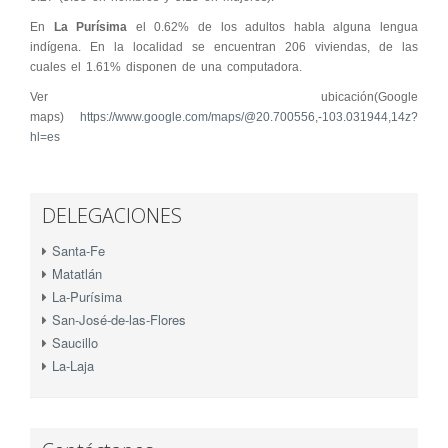
En
La Purísima
el 0.62% de los adultos habla alguna lengua
indígena. En la localidad se encuentran 206 viviendas, de las
cuales el 1.61% disponen de una computadora.
Ver ubicación(Google
maps)
https://www.google.com/maps/@20.700556,-103.031944,14z?
hl=es
DELEGACIONES
Santa-Fe
Matatlán
La-Purísima
San-José-de-las-Flores
Saucillo
La-Laja