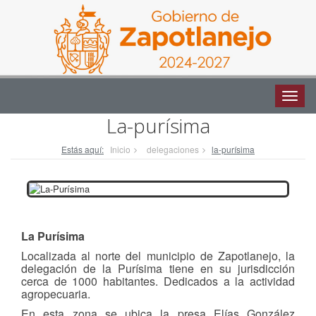
Altern
naveg
Altern
naveg
La-purísima
Estás aquí:
Inicio
delegaciones
la-purísima
La Purísima
Localizada al norte del municipio de Zapotlanejo, la
delegación de la Purísima tiene en su jurisdicción
cerca de 1000 habitantes. Dedicados a la actividad
agropecuaria.
En esta zona se ubica la presa Elías González