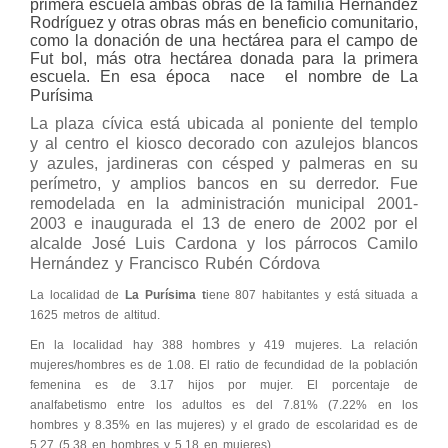
primera escuela ambas obras de la familia Hernández
Rodríguez y otras obras más en beneficio comunitario,
como la donación de una hectárea para el campo de
Fut bol, más otra hectárea donada para la primera
escuela. En esa época nace el nombre de La
Purísima
La plaza cívica está ubicada al poniente del templo
y al centro el kiosco decorado con azulejos blancos
y azules, jardineras con césped y palmeras en su
perímetro, y amplios bancos en su derredor. Fue
remodelada en la administración municipal 2001-
2003 e inaugurada el 13 de enero de 2002 por el
alcalde José Luis Cardona y los párrocos Camilo
Hernández y Francisco Rubén Córdova
La localidad de
La Purísima t
iene 807 habitantes y está situada a
1625 metros de altitud.
En la localidad hay 388 hombres y 419 mujeres. La relación
mujeres/hombres es de 1.08. El ratio de fecundidad de la población
femenina es de 3.17 hijos por mujer. El porcentaje de
analfabetismo entre los adultos es del 7.81% (7.22% en los
hombres y 8.35% en las mujeres) y el grado de escolaridad es de
5.27 (5.38 en hombres y 5.18 en mujeres).