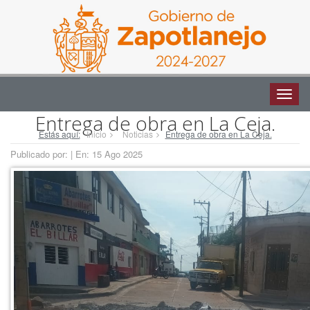
Altern
naveg
Entrega de obra en La Ceja.
Estás aquí:
Inicio
Noticias
Entrega de obra en La Ceja.
Publicado por:
| En: 15 Ago 2025