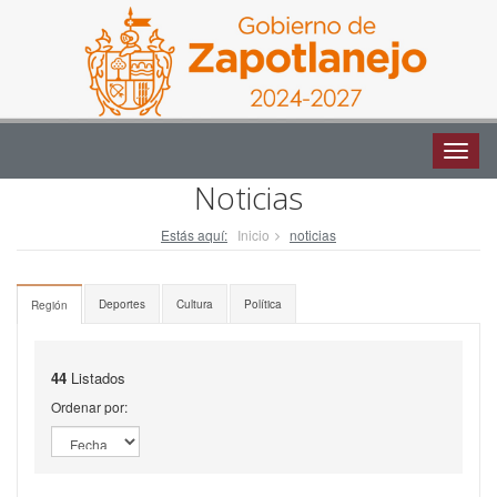
Altern
naveg
Altern
naveg
Noticias
Estás aquí:
Inicio
noticias
Deportes
Cultura
Política
Región
44
Listados
Ordenar por: