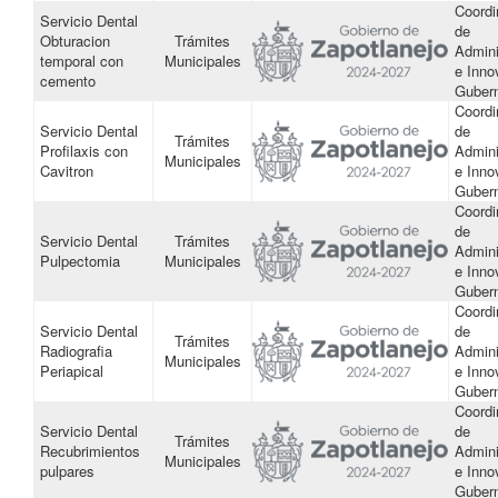
Coordi
Servicio Dental
de
Obturacion
Trámites
Admini
temporal con
Municipales
e Inno
cemento
Guber
Coordi
Servicio Dental
de
Trámites
Profilaxis con
Admini
Municipales
Cavitron
e Inno
Guber
Coordi
de
Servicio Dental
Trámites
Admini
Pulpectomia
Municipales
e Inno
Guber
Coordi
Servicio Dental
de
Trámites
Radiografia
Admini
Municipales
Periapical
e Inno
Guber
Coordi
Servicio Dental
de
Trámites
Recubrimientos
Admini
Municipales
pulpares
e Inno
Guber