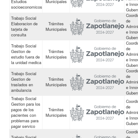
Estudios
Municipales
e Inno
socioeconomicos
Guber
Coordi
Trabajo Social
de
Elaboracion de
Trámites
Admini
tarjeta de
Municipales
e Inno
consulta
Guber
Coordi
Trabajo Social
de
Gestion de
Trámites
Admini
estudio fuera de
Municipales
e Inno
la unidad medica
Guber
Coordi
Trabajo Social
de
Gestion de
Trámites
Admini
traslados en
Municipales
e Inno
ambulancia
Guber
Trabajo Social
Coordi
Gestion para los
de
pagos de los
Trámites
Admini
pacientes con
Municipales
e Inno
problemas para
Guber
pagar servico
Coordi
Trabajo Social
de