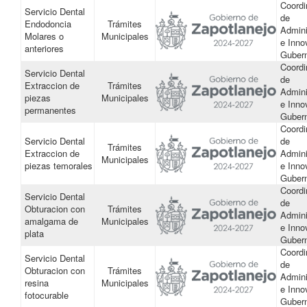
Coordi
Servicio Dental
de
Endodoncia
Trámites
Admini
Molares o
Municipales
e Inno
anteriores
Guber
Coordi
Servicio Dental
de
Extraccion de
Trámites
Admini
piezas
Municipales
e Inno
permanentes
Guber
Coordi
Servicio Dental
de
Trámites
Extraccion de
Admini
Municipales
piezas temorales
e Inno
Guber
Coordi
Servicio Dental
de
Obturacion con
Trámites
Admini
amalgama de
Municipales
e Inno
plata
Guber
Coordi
Servicio Dental
de
Obturacion con
Trámites
Admini
resina
Municipales
e Inno
fotocurable
Guber