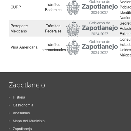
Nacion
Trámites
CURP
Poblac
Federales
Identi
Nacion
Secret
Pasaporte
Trámites
Relaci
Mexicano
Federales
Exteri
Consu
Trámites
Estad
Visa Americana
Internacionales
Unidos
Méxic
Zapotlanejo
Historia
Gastronomía
Artesanías
Mapa-del-Municipio
Zapotlanejo