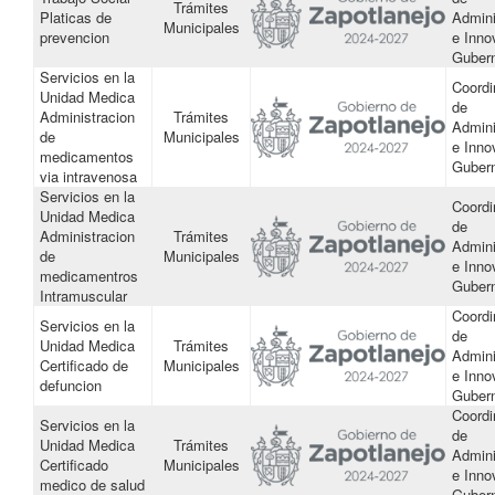
Trámites
Platicas de
Admini
Municipales
prevencion
e Inno
Guber
Servicios en la
Coordi
Unidad Medica
de
Administracion
Trámites
Admini
de
Municipales
e Inno
medicamentos
Guber
via intravenosa
Servicios en la
Coordi
Unidad Medica
de
Administracion
Trámites
Admini
de
Municipales
e Inno
medicamentros
Guber
Intramuscular
Coordi
Servicios en la
de
Unidad Medica
Trámites
Admini
Certificado de
Municipales
e Inno
defuncion
Guber
Coordi
Servicios en la
de
Unidad Medica
Trámites
Admini
Certificado
Municipales
e Inno
medico de salud
Guber