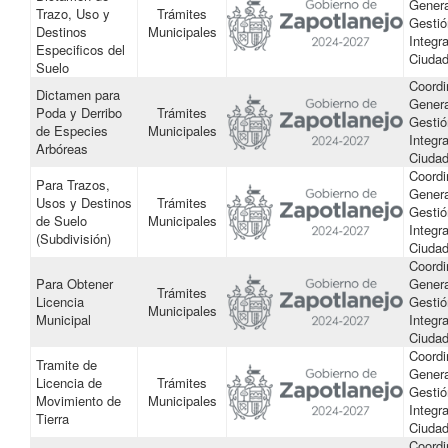
Genera
Trazo, Uso y
Trámites
Gestió
Destinos
Municipales
Integra
Especiﬁcos del
Ciuda
Suelo
Coordi
Dictamen para
Genera
Poda y Derribo
Trámites
Gestió
de Especies
Municipales
Integra
Arbóreas
Ciuda
Coordi
Para Trazos,
Genera
Usos y Destinos
Trámites
Gestió
de Suelo
Municipales
Integra
(Subdivisión)
Ciuda
Coordi
Para Obtener
Genera
Trámites
Licencia
Gestió
Municipales
Municipal
Integra
Ciuda
Coordi
Tramite de
Genera
Licencia de
Trámites
Gestió
Movimiento de
Municipales
Integra
Tierra
Ciuda
Coordi