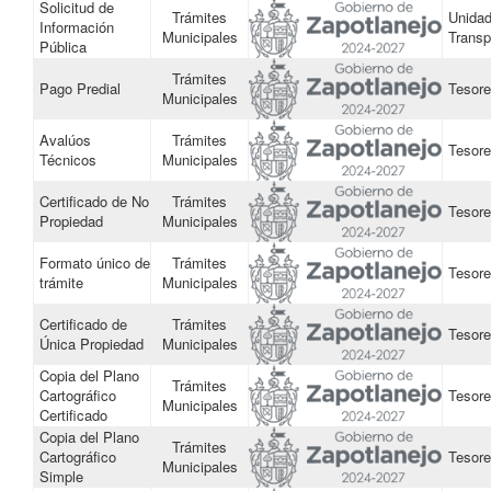
Solicitud de
Trámites
Unidad
Información
Municipales
Transp
Pública
Trámites
Pago Predial
Tesore
Municipales
Avalúos
Trámites
Tesore
Técnicos
Municipales
Certificado de No
Trámites
Tesore
Propiedad
Municipales
Formato único de
Trámites
Tesore
trámite
Municipales
Certificado de
Trámites
Tesore
Única Propiedad
Municipales
Copia del Plano
Trámites
Cartográfico
Tesore
Municipales
Certificado
Copia del Plano
Trámites
Cartográfico
Tesore
Municipales
Simple