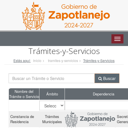
Altern
naveg
Trámites-y-Servicios
Estás aquí:
Inicio
tramites-y-servicios
Trámites-y-Servicios
Buscar
Nombre del
Ámbito
Dependencia
Trámite o Servicio
Constancia de
Trámites
Secret
Residencia
Municipales
Genera