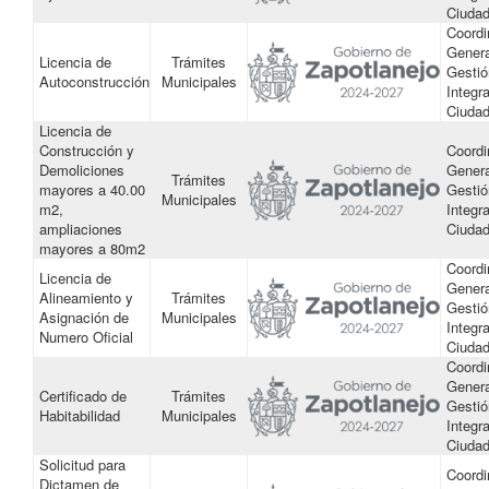
Ciuda
Coordi
Genera
Licencia de
Trámites
Gestió
Autoconstrucción
Municipales
Integra
Ciuda
Licencia de
Construcción y
Coordi
Demoliciones
Genera
Trámites
mayores a 40.00
Gestió
Municipales
m2,
Integra
ampliaciones
Ciuda
mayores a 80m2
Coordi
Licencia de
Genera
Alineamiento y
Trámites
Gestió
Asignación de
Municipales
Integra
Numero Oﬁcial
Ciuda
Coordi
Genera
Certiﬁcado de
Trámites
Gestió
Habitabilidad
Municipales
Integra
Ciuda
Solicitud para
Coordi
Dictamen de