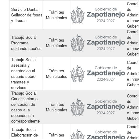
Coordi
Servicio Dental
de
Trámites
Sellador de fosas
Admini
Municipales
y fisuras
e Inno
Guber
Coordi
Trabajo Social
de
Trámites
Programa
Admini
Municipales
cuidando sueños
e Inno
Guber
Trabajo Social
Coordi
asesoria y
de
orientacion al
Trámites
Admini
usuario sobre
Municipales
e Inno
tramites y
Guber
servicos
Trabajo Social
Coordi
Canalizacion o
de
derizacion de
Trámites
Admini
casos a la
Municipales
e Inno
dependencia
Guber
correspondiente
Coordi
Trabajo Social
de
Elaboracion de
Trámites
Admini