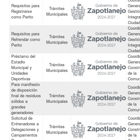
Requisitos para
Genera
Trámites
Registrarse
Gestió
Municipales
como Perito
Integra
Ciuda
Coordi
Requisitos para
Genera
Trámites
Refrendar como
Gestió
Municipales
Perito
Integra
Ciuda
Préstamo del
Coordi
Estadio
Genera
Trámites
Municipal y
Constr
Municipales
Unidades
de la
Deportivas
Comun
Para manifiesto
Coordi
de disposición
Genera
final de residuos
Trámites
Constr
sólidos a
Municipales
de la
grandes
Comun
generadores
Solicitud de
Coordi
Entrenadores a
Genera
Trámites
Delegaciones y
Constr
Municipales
Campamentos
de la