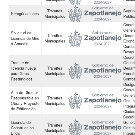
Trámites
Seguri
Peregrinaciones
Municipales
Públic
Coordi
Genera
Solicitud de
Trámites
Desarr
Licencia de Giro
Municipales
Econó
o Anuncio
Combat
Desigu
Coordi
Tramite de
Genera
licencia nueva
Trámites
Desarr
para Giros
Municipales
Econó
Restringidos
Combat
Desigu
Coordi
Alta de Director
Genera
Responsable en
Trámites
Gestió
Obra y Proyecto
Municipales
Integra
de Edificación
Ciuda
Coordi
Licencia de
Genera
Trámites
Construcción
Gestió
Municipales
Ejidal
Integra