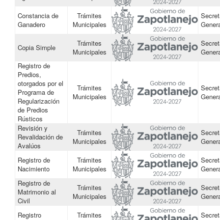
Constancia de
Trámites
Secret
Ganadero
Municipales
Genera
Trámites
Secret
Copia Simple
Municipales
Genera
Registro de
Predios,
otorgados por el
Trámites
Secret
Programa de
Municipales
Genera
Regularización
de Predios
Rústicos
Revisión y
Trámites
Secret
Revalidación de
Municipales
Genera
Avalúos
Registro de
Trámites
Secret
Nacimiento
Municipales
Genera
Registro de
Trámites
Secret
Matrimonio al
Municipales
Genera
Civil
Registro
Trámites
Secret