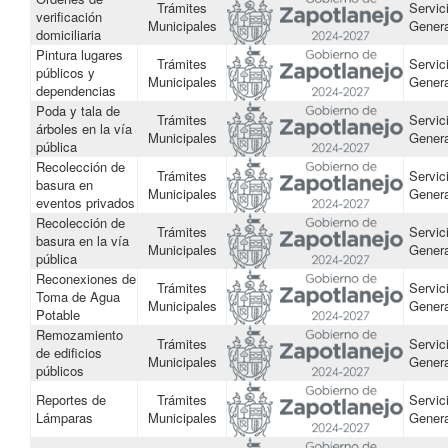
Trámites
Servic
verificación
Municipales
Gener
domiciliaria
Pintura lugares
Trámites
Servic
públicos y
Municipales
Gener
dependencias
Poda y tala de
Trámites
Servic
árboles en la vía
Municipales
Gener
pública
Recolección de
Trámites
Servic
basura en
Municipales
Gener
eventos privados
Recolección de
Trámites
Servic
basura en la vía
Municipales
Gener
pública
Reconexiones de
Trámites
Servic
Toma de Agua
Municipales
Gener
Potable
Remozamiento
Trámites
Servic
de edificios
Municipales
Gener
públicos
Reportes de
Trámites
Servic
Lámparas
Municipales
Gener