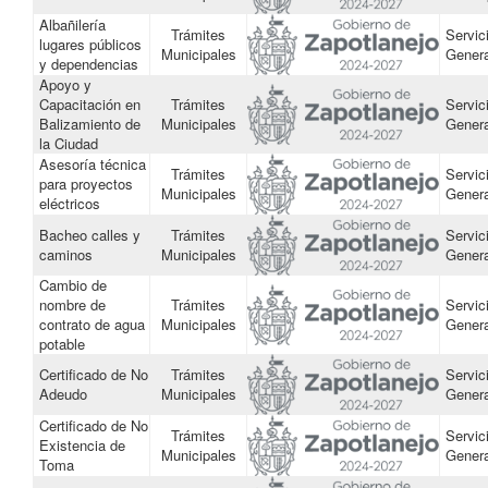
Albañilería
Trámites
Servic
lugares públicos
Municipales
Gener
y dependencias
Apoyo y
Capacitación en
Trámites
Servic
Balizamiento de
Municipales
Gener
la Ciudad
Asesoría técnica
Trámites
Servic
para proyectos
Municipales
Gener
eléctricos
Bacheo calles y
Trámites
Servic
caminos
Municipales
Gener
Cambio de
nombre de
Trámites
Servic
contrato de agua
Municipales
Gener
potable
Certificado de No
Trámites
Servic
Adeudo
Municipales
Gener
Certificado de No
Trámites
Servic
Existencia de
Municipales
Gener
Toma