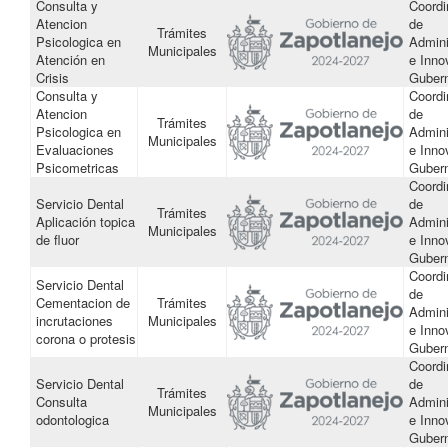
Consulta y
Coordi
Atencion
de
Trámites
Psicologica en
Admini
Municipales
Atención en
e Inno
Crisis
Guber
Consulta y
Coordi
Atencion
de
Trámites
Psicologica en
Admini
Municipales
Evaluaciones
e Inno
Psicometricas
Guber
Coordi
Servicio Dental
de
Trámites
Aplicación topica
Admini
Municipales
de fluor
e Inno
Guber
Coordi
Servicio Dental
de
Cementacion de
Trámites
Admini
incrutaciones
Municipales
e Inno
corona o protesis
Guber
Coordi
Servicio Dental
de
Trámites
Consulta
Admini
Municipales
odontologica
e Inno
Guber