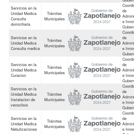
Coordi
Servicios en la
de
Unidad Medica
Trámites
Admini
Consulta
Municipales
e Inno
domiciliaria
Guber
Coordi
Servicios en la
de
Trámites
Unidad Medica
Admini
Municipales
Consulta medica
e Inno
Guber
Coordi
Servicios en la
de
Trámites
Unidad Medica
Admini
Municipales
Curacion
e Inno
Guber
Coordi
Servicios en la
de
Unidad Medica
Trámites
Admini
Instalacion de
Municipales
e Inno
venoclisis
Guber
Coordi
Servicios en la
de
Trámites
Unidad Medica
Admini
Municipales
Nebulizaciones
e Inno