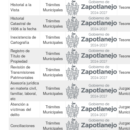
Historial a la
Trámites
Tesore
Vista
Municipales
Historial
Trámites
Catastral de
Tesore
Municipales
1936 a la fecha
Inexistencia de
Trámites
Tesore
Cartografía
Municipales
Registro de
Trámites
Título de
Tesore
Municipales
Propiedad
Revisión de
Trámites
Transmisiones
Tesore
Municipales
Patrimoniales
Asesoría jurídica
en materia civil,
Trámites
Juzga
familiar, laboral,
Municipales
Munici
etc
Atención a
Trámites
Juzga
víctimas del
Municipales
Munici
delito
Trámites
Juzga
Conciliaciones
Municipales
Munici