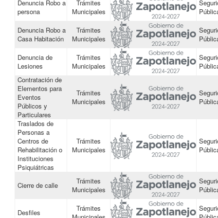
Denuncia Robo a
Trámites
Seguri
persona
Municipales
Públic
Denuncia Robo a
Trámites
Seguri
Casa Habitación
Municipales
Públic
Denuncia de
Trámites
Seguri
Lesiones
Municipales
Públic
Contratación de
Elementos para
Trámites
Seguri
Eventos
Municipales
Públic
Públicos y
Particulares
Traslados de
Personas a
Centros de
Trámites
Seguri
Rehabilitación o
Municipales
Públic
Instituciones
Psiquiátricas
Trámites
Seguri
Cierre de calle
Municipales
Públic
Trámites
Seguri
Desfiles
Municipales
Públic