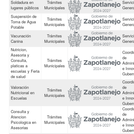
Soldadura en
Trámites
Servic
lugares públicos
Municipales
Gener
Suspensión de
Trámites
Servic
Toma de Agua
Municipales
Gener
Potable
Vacunación
Trámites
Servic
Canina
Municipales
Gener
Nutricion,
Coordi
Asesoria y
de
Consulta,
Trámites
Admini
platicas a
Municipales
e Inno
escuelas y Feria
Guber
de salud
Coordi
Valoración
de
Trámites
Nutricional en
Admini
Municipales
Escuelas
e Inno
Guber
Coordi
Consulta y
de
Atencion
Trámites
Admini
Psicologica en
Municipales
e Inno
Asesorias
Guber