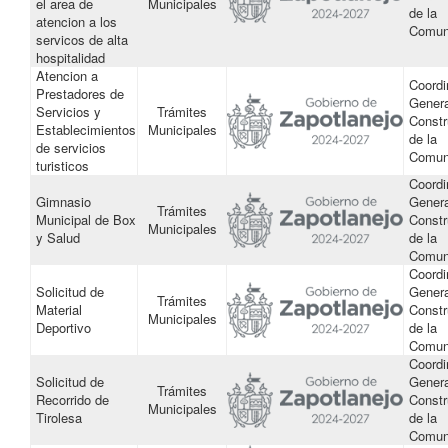
el area de
Municipales
de la
atencion a los
Comun
servicos de alta
hospitalidad
Atencion a
Coordi
Prestadores de
Genera
Servicios y
Trámites
Constr
Establecimientos
Municipales
de la
de servicios
Comun
turisticos
Coordi
Gimnasio
Genera
Trámites
Municipal de Box
Constr
Municipales
y Salud
de la
Comun
Coordi
Solicitud de
Genera
Trámites
Material
Constr
Municipales
Deportivo
de la
Comun
Coordi
Solicitud de
Genera
Trámites
Recorrido de
Constr
Municipales
Tirolesa
de la
Comun