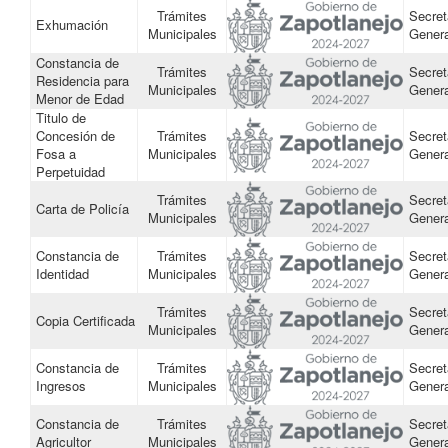
Trámites
Secret
Exhumación
Municipales
Genera
Constancia de
Trámites
Secret
Residencia para
Municipales
Genera
Menor de Edad
Titulo de
Concesión de
Trámites
Secret
Fosa a
Municipales
Genera
Perpetuidad
Trámites
Secret
Carta de Policía
Municipales
Genera
Constancia de
Trámites
Secret
Identidad
Municipales
Genera
Trámites
Secret
Copia Certificada
Municipales
Genera
Constancia de
Trámites
Secret
Ingresos
Municipales
Genera
Constancia de
Trámites
Secret
Agricultor
Municipales
Genera