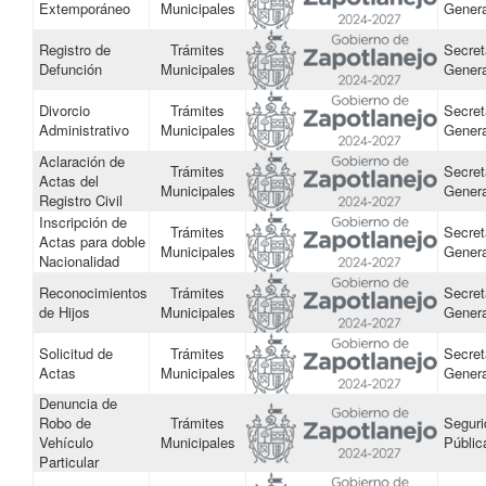
Extemporáneo
Municipales
Genera
Registro de
Trámites
Secret
Defunción
Municipales
Genera
Divorcio
Trámites
Secret
Administrativo
Municipales
Genera
Aclaración de
Trámites
Secret
Actas del
Municipales
Genera
Registro Civil
Inscripción de
Trámites
Secret
Actas para doble
Municipales
Genera
Nacionalidad
Reconocimientos
Trámites
Secret
de Hijos
Municipales
Genera
Solicitud de
Trámites
Secret
Actas
Municipales
Genera
Denuncia de
Robo de
Trámites
Seguri
Vehículo
Municipales
Públic
Particular