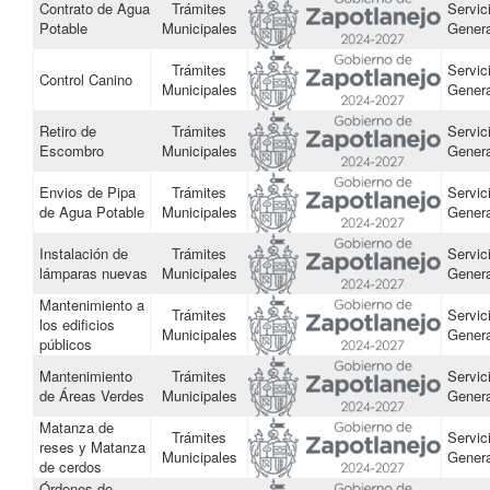
Contrato de Agua
Trámites
Servic
Potable
Municipales
Gener
Trámites
Servic
Control Canino
Municipales
Gener
Retiro de
Trámites
Servic
Escombro
Municipales
Gener
Envios de Pipa
Trámites
Servic
de Agua Potable
Municipales
Gener
Instalación de
Trámites
Servic
lámparas nuevas
Municipales
Gener
Mantenimiento a
Trámites
Servic
los edificios
Municipales
Gener
públicos
Mantenimiento
Trámites
Servic
de Áreas Verdes
Municipales
Gener
Matanza de
Trámites
Servic
reses y Matanza
Municipales
Gener
de cerdos
Órdenes de