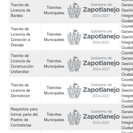
Tramite de
Genera
Trámites
Licencia de
Gestió
Municipales
Bardeo
Integra
Ciuda
Coordi
Tramite de
Genera
Licencia de
Trámites
Gestió
Conexión a
Municipales
Integra
Drenaje
Ciuda
Coordi
Tramite de
Genera
Licencia de
Trámites
Gestió
Construcción
Municipales
Integra
Unifamiliar
Ciuda
Coordi
Tramite de
Genera
Trámites
Licencia de
Gestió
Municipales
Demolicion
Integra
Ciuda
Coordi
Requisitos para
Genera
formar parte del
Trámites
Gestió
Padrón de
Municipales
Integra
Contratistas
Ciuda
Coordi