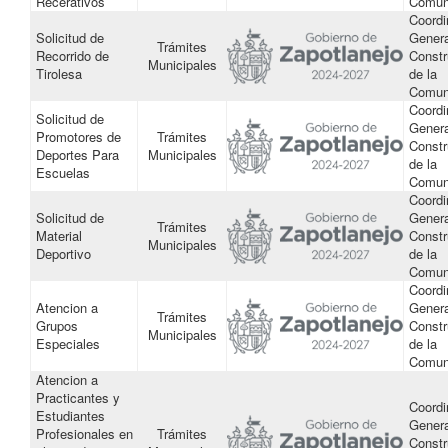
Recerativos
Comun
Coordi
Solicitud de
Genera
Trámites
Recorrido de
Constr
Municipales
Tirolesa
de la
Comun
Coordi
Solicitud de
Genera
Promotores de
Trámites
Constr
Deportes Para
Municipales
de la
Escuelas
Comun
Coordi
Solicitud de
Genera
Trámites
Material
Constr
Municipales
Deportivo
de la
Comun
Coordi
Atencion a
Genera
Trámites
Grupos
Constr
Municipales
Especiales
de la
Comun
Atencion a
Practicantes y
Coordi
Estudiantes
Genera
Profesionales en
Trámites
Constr