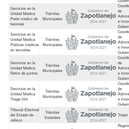
Guber
Coordi
Servicios en la
de
Unidad Medica
Trámites
Admini
Parte medico de
Municipales
e Inno
lesiones
Guber
Coordi
Servicios en la
de
Unidad Medica
Trámites
Admini
Platicas medicas
Municipales
e Inno
en escuelas
Guber
Coordi
Servicios en la
de
Trámites
Unidad Medica
Admini
Municipales
Retiro de puntos
e Inno
Guber
Coordi
Servicios en la
de
Trámites
Unidad Medica
Admini
Municipales
Triage 034
e Inno
Guber
Tribunal Electoral
Trámites
del Estado de
Triejal
Estatales
Jalisco
Regist