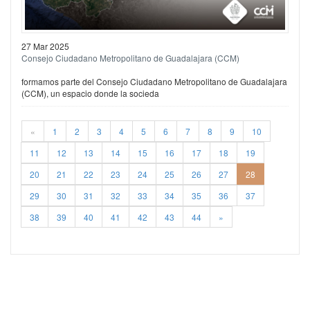
27 Mar 2025
Consejo Ciudadano Metropolitano de Guadalajara (CCM)
formamos parte del Consejo Ciudadano Metropolitano de Guadalajara
(CCM), un espacio donde la socieda
«
1
2
3
4
5
6
7
8
9
10
11
12
13
14
15
16
17
18
19
20
21
22
23
24
25
26
27
28
29
30
31
32
33
34
35
36
37
38
39
40
41
42
43
44
»