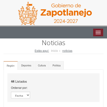
Altern
naveg
Altern
naveg
Noticias
Estás aquí:
Inicio
noticias
Deportes
Cultura
Política
Región
44
Listados
Ordenar por: