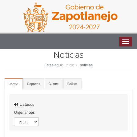
Altern
naveg
Altern
naveg
Noticias
Estás aquí:
Inicio
noticias
Deportes
Cultura
Política
Región
44
Listados
Ordenar por: