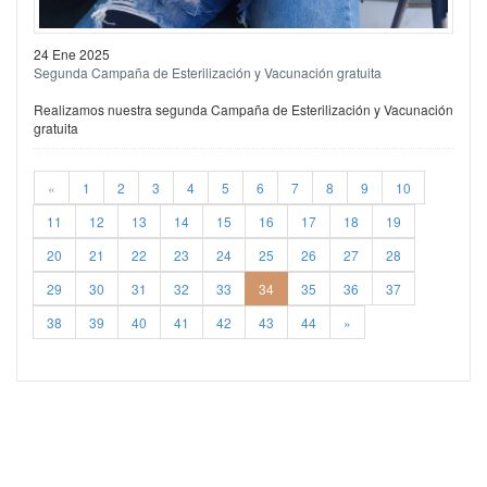
24 Ene 2025
Segunda Campaña de Esterilización y Vacunación gratuita
Realizamos nuestra segunda Campaña de Esterilización y Vacunación
gratuita
«
1
2
3
4
5
6
7
8
9
10
11
12
13
14
15
16
17
18
19
20
21
22
23
24
25
26
27
28
29
30
31
32
33
34
35
36
37
38
39
40
41
42
43
44
»